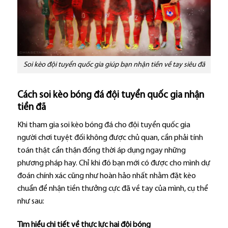
Soi kèo đội tuyển quốc gia giúp bạn nhận tiền về tay siêu đã
Cách soi kèo bóng đá đội tuyển quốc gia nhận
tiền đã
Khi tham gia soi kèo bóng đá cho đội tuyển quốc gia
người chơi tuyệt đối không được chủ quan, cần phải tính
toán thật cẩn thận đồng thời áp dụng ngay những
phương pháp hay. Chỉ khi đó bạn mới có được cho mình dự
đoán chính xác cũng như hoàn hảo nhất nhằm đặt kèo
chuẩn để nhận tiền thưởng cực đã về tay của mình, cụ thể
như sau:
Tìm hiểu chi tiết về thực lực hai đội bóng