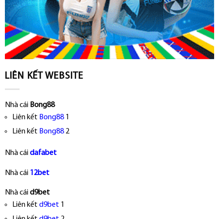
LIÊN KẾT WEBSITE
Nhà cái
Bong88
Liên kết
Bong88
1
Liên kết
Bong88
2
Nhà cái
dafabet
Nhà cái
12bet
Nhà cái
d9bet
Liên kết
d9bet
1