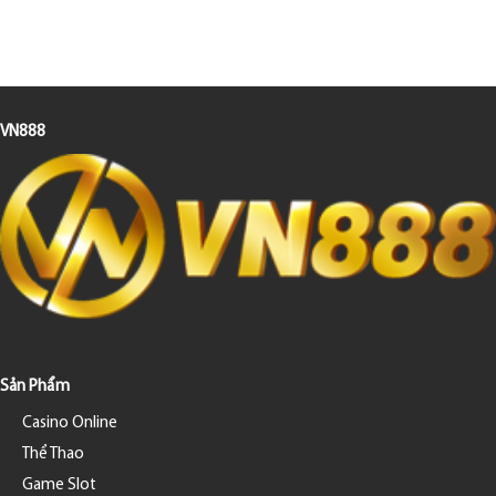
VN888
Sản Phẩm
Casino Online
Thể Thao
Game Slot