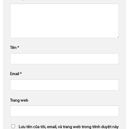
Tên
*
Email
*
Trang web
Lưu tên của tôi, email, và trang web trong trình duyệt này