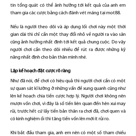
tin tổng quát có thể ảnh hưởng tới kết quả của anh em
tham gia các cược bằng cách đánh vét máng tại mot88.
Nếu là người theo dõi và áp dụng lối chơi này một thời
gian dài thì chỉ cần một thay đổi nhỏ về người ra vào sân
cũng ảnh hưởng nhất định tới kết quả chung cuộc. Do vậy
người chơi cần theo dõi nhiều để rút ra được những kỹ
năng nhất định cho bản thân mình nhé.
Lập kế hoạch đặt cược rõ ràng
Như đã nói, để chơi có hiệu quả thì người chơi cần có một
sự quan sát kĩ lưỡng ở những vấn đề xung quanh cũng như
lên kế hoạch chia tiền cược hợp lý. Người chơi không nên
mượn vốn chơi, vì đây là số tiền liên quan đến hên xui may
rủi, trước hết cứ lấy tiền bản thân ra chơi đã, chơi quen và
có kinh nghiệm ồi thì tăng tiền vốn lên mới ít rủi ro.
Khi bắt đầu tham gia, anh em nên có một số tham chiếu