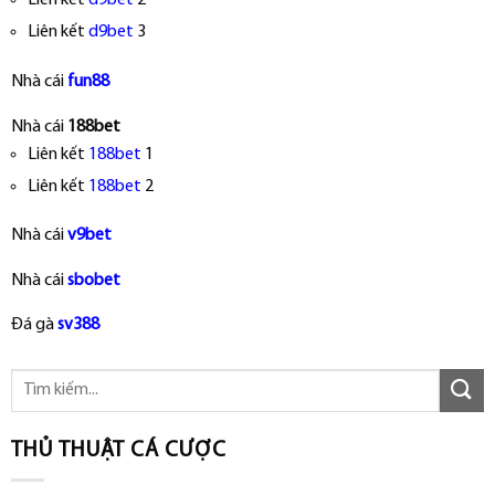
Liên kết
d9bet
2
Liên kết
d9bet
3
Nhà cái
fun88
Nhà cái
188bet
Liên kết
188bet
1
Liên kết
188bet
2
Nhà cái
v9bet
Nhà cái
sbobet
Đá gà
sv388
THỦ THUẬT CÁ CƯỢC