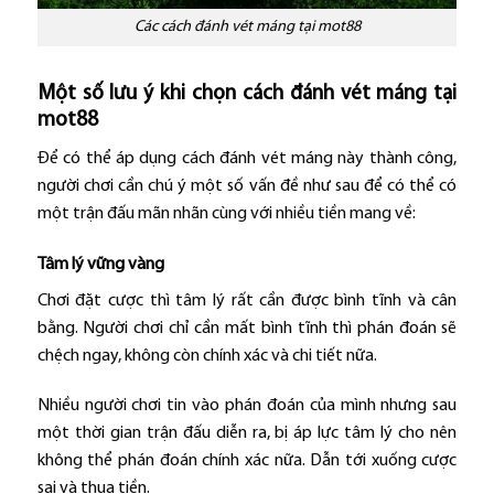
Các cách đánh vét máng tại mot88
Một số lưu ý khi chọn cách đánh vét máng tại
mot88
Để có thể áp dụng cách đánh vét máng này thành công,
người chơi cần chú ý một số vấn đề như sau để có thể có
một trận đấu mãn nhãn cùng với nhiều tiền mang về:
Tâm lý vững vàng
Chơi đặt cược thì tâm lý rất cần được bình tĩnh và cân
bằng. Người chơi chỉ cần mất bình tĩnh thì phán đoán sẽ
chệch ngay, không còn chính xác và chi tiết nữa.
Nhiều người chơi tin vào phán đoán của mình nhưng sau
một thời gian trận đấu diễn ra, bị áp lực tâm lý cho nên
không thể phán đoán chính xác nữa. Dẫn tới xuống cược
sai và thua tiền.