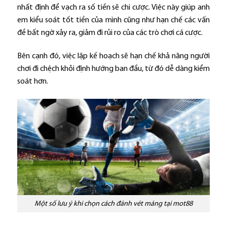
nhất định để vạch ra số tiền sẽ chi cược. Việc này giúp anh
em kiểu soát tốt tiền của mình cũng như hạn chế các vấn
đề bất ngờ xảy ra, giảm đi rủi ro của các trò chơi cá cược.
Bên cạnh đó, việc lập kế hoạch sẽ hạn chế khả năng người
chơi đi chệch khỏi định hướng ban đầu, từ đó dễ dàng kiểm
soát hơn.
Một số lưu ý khi chọn cách đánh vét máng tại mot88