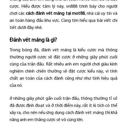
cược. Hiểu được tâm lý này, vn888 trình bày cho người
chơi các
cách đánh vét máng tại mot88
, nhà cái uy tín và
an toàn hàng đầu khu vực. Cùng tìm hiểu qua bài viết chi
tiết dưới đây nhé.
Đánh vét máng là gì?
Trong bóng đá, đánh vét máng là kiểu cược mà thông
thường người cược sẽ đặt cược ở những giây phút cuối
cùng của trận đấu. Rất nhiều anh em người chơi giàu kinh
nghiệm chinh chiến thường sẽ đặt cược kiểu này, vì tính
chất an toàn của cách đánh cũng như như tính hiệu quả
của nó.
ở những giây phút gần cuối trận đấu, thông thường tỉ số
đã được định đoạt và ở thời điểm này, rất ít kì tích có thể
xảy ra, cho nên nếu ứng dụng cách đánh vét máng thì khả
năng anh em thắng cược sẽ vô cùng lớn.