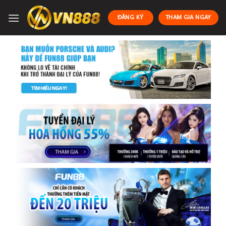
Skip
to
ĐĂNG KÝ
THAM GIA NGAY
content