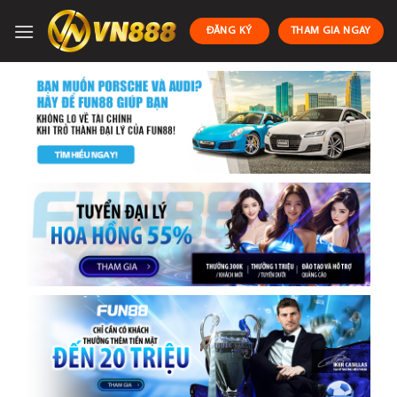
Skip
to
ĐĂNG KÝ
THAM GIA NGAY
content