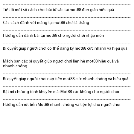
Tiết lộ một số cách chơi bài tứ sắc tại mot88 đơn giản hiệu quả
Các cách đánh vét máng tại mot88 chơi là thắng
Hướng dẫn đánh bài tại mot88 cho người chơi nhập môn
Bí quyết giúp người chơi có thể đăng ký mot88 cực nhanh và hiệu quả
Mách bạn các bí quyết giúp người chơi liên hệ mot88 hiệu quả và
nhanh chóng
Bí quyết giúp người chơi nạp tiền mot88 cực nhanh chóng và hiệu quả
Bật mí chương trình khuyến mãi Mot88 cực khủng cho người chơi
Hướng dẫn rút tiền Mot88 nhanh chóng và tiện lợi cho người chơi