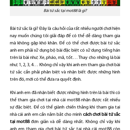
Bài tứ sắc tại mot88 là gì?
Bài tứ sắc là gì? Đây là câu hỏi của rất nhiều người chơi hiện
nay muốn chúng tôi giải đáp để có thể dễ dàng tham gia
mà không gặp khó khăn. Để có thể chơi được bài tứ sắc
anh em phải sử dụng bộ bài đặc biệt có sử dụng tiếng hán
trên lá bài như; Xe, pháo, mã, tốt… Thay cho những lá bài
như; 1, 2, 3, 4… Không chỉ vậy khi anh em tham gia chơi bài
tứ sắc cần phải phân biệt và nhận biết được những hình
trên đó, mới có thể đưa ra quyết định.
Khi anh em đã nhận biết được những hình trên lá bài thì có
thể tham gia chơi tại nhà cái mot88 nhận được rất nhiều
sự đặc biệt. Để có thể giành chiến thắng khi tham gia tại
nhà cái anh em cần nắm bắt cho mình
cách chơi bài tứ sắc
tại mot88
đơn giản và dễ dàng nhất. Không chỉ vậy khi
anh em tham gia chơi bài tứ sắc tại nhà cái mot88 còn