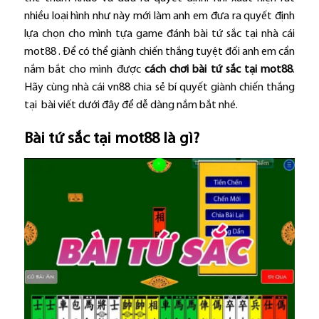
nhiều loại hình như này mới làm anh em đưa ra quyết định
lựa chọn cho mình tựa game đánh bài tứ sắc tại nhà cái
mot88 . Để có thể giành chiến thắng tuyệt đối anh em cần
nắm bắt cho mình được
cách chơi bài tứ sắc tại mot88
.
Hãy cùng nhà cái vn88 chia sẻ bí quyết giành chiến thắng
tại bài viết dưới đây để dễ dàng nắm bắt nhé.
Bài tứ sắc tại mot88 là gì?