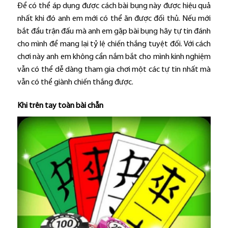
Để có thể áp dụng được cách bài bụng này được hiệu quả
nhất khi đó anh em mới có thể ăn được đối thủ. Nếu mới
bắt đầu trận đấu mà anh em gặp bài bụng hãy tự tin đánh
cho mình để mang lại tỷ lệ chiến thắng tuyệt đối. Với cách
chơi này anh em không cần nắm bắt cho mình kinh nghiệm
vẫn có thể dễ dàng tham gia chơi một các tự tin nhất mà
vẫn có thể giành chiến thắng được.
Khi trên tay toàn bài chẵn