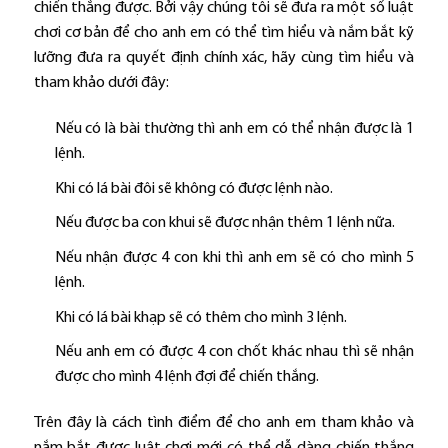
chiến thắng được. Bởi vậy chúng tôi sẽ đưa ra một số luật
chơi cơ bản để cho anh em có thể tìm hiểu và nắm bắt kỹ
lưỡng đưa ra quyết định chính xác, hãy cùng tìm hiểu và
tham khảo dưới đây:
Nếu có là bài thường thì anh em có thể nhận được là 1
lệnh.
Khi có lá bài đôi sẽ không có được lệnh nào.
Nếu được ba con khui sẽ được nhận thêm 1 lệnh nữa.
Nếu nhận được 4 con khi thì anh em sẽ có cho mình 5
lệnh.
Khi có lá bài khạp sẽ có thêm cho mình 3 lệnh.
Nếu anh em có được 4 con chốt khác nhau thì sẽ nhận
được cho mình 4 lệnh đợi để chiến thắng.
Trên đây là cách tình điểm để cho anh em tham khảo và
nắm bắt được luật chơi mới có thể dễ dàng chiến thắng