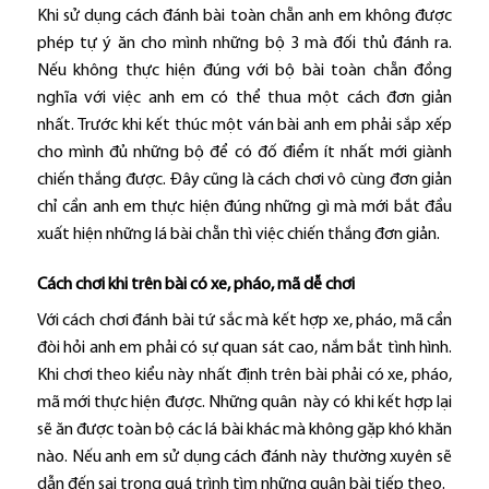
Khi sử dụng cách đánh bài toàn chẵn anh em không được
phép tự ý ăn cho mình những bộ 3 mà đối thủ đánh ra.
Nếu không thực hiện đúng với bộ bài toàn chẵn đồng
nghĩa với việc anh em có thể thua một cách đơn giản
nhất. Trước khi kết thúc một ván bài anh em phải sắp xếp
cho mình đủ những bộ để có đố điểm ít nhất mới giành
chiến thắng được. Đây cũng là cách chơi vô cùng đơn giản
chỉ cần anh em thực hiện đúng những gì mà mới bắt đầu
xuất hiện những lá bài chẵn thì việc chiến thắng đơn giản.
Cách chơi khi trên bài có xe, pháo, mã dễ chơi
Với cách chơi đánh bài tứ sắc mà kết hợp xe, pháo, mã cần
đòi hỏi anh em phải có sự quan sát cao, nắm bắt tình hình.
Khi chơi theo kiểu này nhất định trên bài phải có xe, pháo,
mã mới thực hiện được. Những quân này có khi kết hợp lại
sẽ ăn được toàn bộ các lá bài khác mà không gặp khó khăn
nào. Nếu anh em sử dụng cách đánh này thường xuyên sẽ
dẫn đến sai trong quá trình tìm những quân bài tiếp theo.