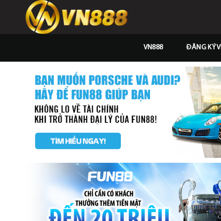
Skip
to
content
VN888
ĐĂNG KÝ V