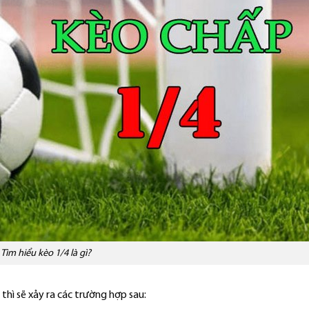
Tìm hiểu kèo 1/4 là gì?
hì sẽ xảy ra các trường hợp sau: