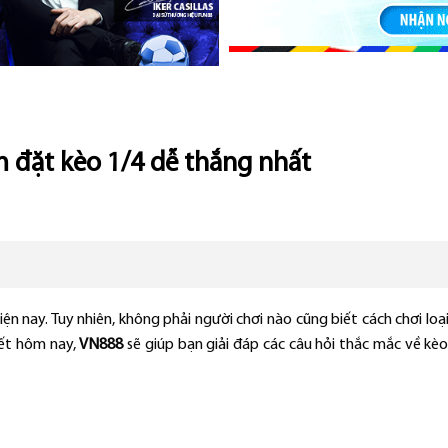
m đặt kèo 1/4 dễ thắng nhất
ện nay. Tuy nhiên, không phải người chơi nào cũng biết cách chơi loại
iết hôm nay,
VN888
sẽ giúp bạn giải đáp các câu hỏi thắc mắc về kè