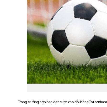
Trong trường hợp bạn đặt cược cho đội bóng Tottenham t