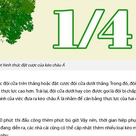
t hình thức đặt cược của kèo châu Á
ược đội cửa trên thắng hoặc đặt cược đội cửa dưới thắng. Trong đó, độ
thực lực cao hơn. Trái lại, đội cửa dưới hay còn được gọi là đội bị chấp
hính của việc đưa ra kèo châu Á là nhằm để cân bằng thực lực của hai 
90 phút thi đấu cộng thêm phút bù giờ. Vậy nên, thời gian hiệp ph
 đang diễn ra, các nhà cái cũng có thể cập nhật thêm nhiều loại kèo m
 phụ.