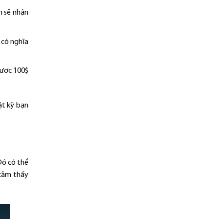
n sẽ nhận
 có nghĩa
cược 100$
hật kỹ bạn
Đó có thể
 cảm thấy