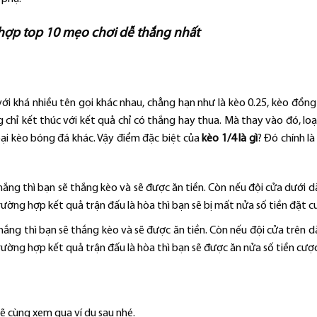
hợp top 10 mẹo chơi dễ thắng nhất
ới khá nhiều tên gọi khác nhau, chẳng hạn như là kèo 0.25, kèo đồng
g chỉ kết thúc với kết quả chỉ có thắng hay thua. Mà thay vào đó, loạ
oại kèo bóng đá khác. Vậy điểm đặc biệt của
kèo 1/4 là gì
? Đó chính là
hắng thì bạn sẽ thắng kèo và sẽ được ăn tiền. Còn nếu đội cửa dưới d
rường hợp kết quả trận đấu là hòa thì bạn sẽ bị mất nửa số tiền đặt c
hắng thì bạn sẽ thắng kèo và sẽ được ăn tiền. Còn nếu đội cửa trên d
rường hợp kết quả trận đấu là hòa thì bạn sẽ được ăn nửa số tiền cược
sẽ cùng xem qua ví dụ sau nhé.