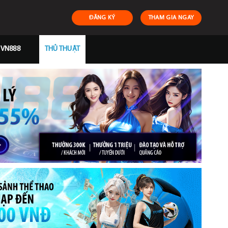
ĐĂNG KÝ
THAM GIA NGAY
 VN888
THỦ THUẬT