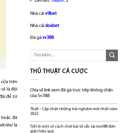
Liên kết
188bet
2
Nhà cái
v9bet
Nhà cái
sbobet
Đá gà
sv388
THỦ THUẬT CÁ CƯỢC
i cửa trên
 sẽ là đội
Chia sẻ link xem đá gà trực tiếp không chặn
của Sv388
đội để từ
7ball – Cập nhật những trải nghiệm mới nhất năm
2022
ụ hoặc đá
ới như là
Tiết lộ một số cách chơi bài tứ sắc tại mot88 đơn
giản hiệu quả