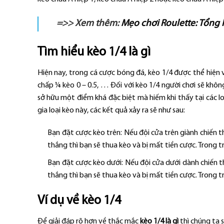
=>> Xem thêm:
Mẹo chơi Roulette: Tổng 
Tìm hiểu kèo 1/4 là gì
Hiện nay, trong cá cược bóng đá, kèo 1/4 được thể hiện v
chấp ¼ kèo 0 – 0.5, … Đối với kèo 1/4 người chơi sẽ khôn
sở hữu một điểm khá đặc biệt mà hiếm khi thấy tại các l
gia loại kèo này, các kết quả xảy ra sẽ như sau:
Bạn đặt cược kèo trên: Nếu đội cửa trên giành chiến t
thắng thì bạn sẽ thua kèo và bị mất tiền cược. Trong t
Bạn đặt cược kèo dưới: Nếu đội cửa dưới dành chiến t
thắng thì bạn sẽ thua kèo và bị mất tiền cược. Trong t
Ví dụ về kèo 1/4
Để giải đáp rõ hơn về thắc mắc
kèo 1/4 là gì
thì chúng ta 