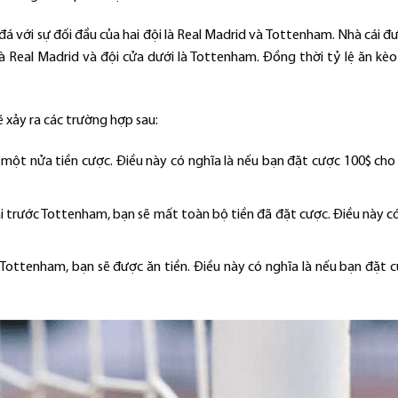
á với sự đối đầu của hai đội là Real Madrid và Tottenham. Nhà cái đưa
là Real Madrid và đội cửa dưới là Tottenham. Đồng thời tỷ lệ ăn kèo
ẽ xảy ra các trường hợp sau:
 một nửa tiền cược. Điều này có nghĩa là nếu bạn đặt cược 100$ cho
ại trước Tottenham, bạn sẽ mất toàn bộ tiền đã đặt cược. Điều này có
 Tottenham, bạn sẽ được ăn tiền. Điều này có nghĩa là nếu bạn đặt 