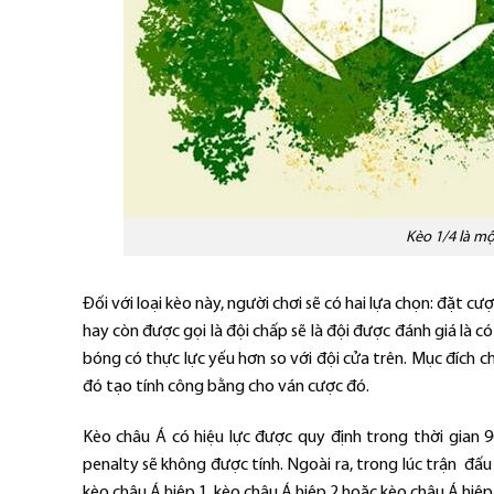
Kèo 1/4 là mộ
Đối với loại kèo này, người chơi sẽ có hai lựa chọn: đặt c
hay còn được gọi là đội chấp sẽ là đội được đánh giá là có 
bóng có thực lực yếu hơn so với đội cửa trên. Mục đích c
đó tạo tính công bằng cho ván cược đó.
Kèo châu Á có hiệu lực được quy định trong thời gian 
penalty sẽ không được tính. Ngoài ra, trong lúc trận đấu
kèo châu Á hiệp 1, kèo châu Á hiệp 2 hoặc kèo châu Á hiệp