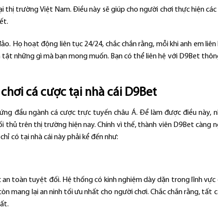
tại thị trường Việt Nam. Điều này sẽ giúp cho người chơi thực hiện các
ết.
o. Họ hoạt động liên tục 24/24, chắc chắn rằng, mỗi khi anh em liên 
n tật những gì mà bạn mong muốn. Bạn có thể liên hệ với D9Bet thôn
chơi cá cược tại nhà cái D9Bet
đứng đầu ngành cá cược trực tuyến châu Á. Để làm được điều này, n
đối thủ trên thị trường hiện nay. Chính vì thế, thành viên D9Bet càng 
hỉ có tại nhà cái này phải kể đến như:
an toàn tuyệt đối. Hệ thống có kinh nghiệm dày dặn trong lĩnh vực
òn mang lại an ninh tối ưu nhất cho người chơi. Chắc chắn rằng, tất c
ất.