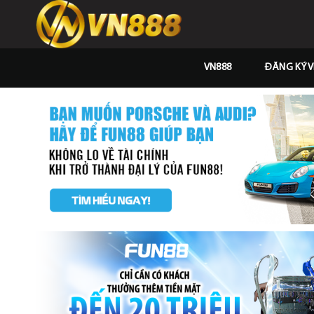
Skip
to
content
VN888
ĐĂNG KÝ V