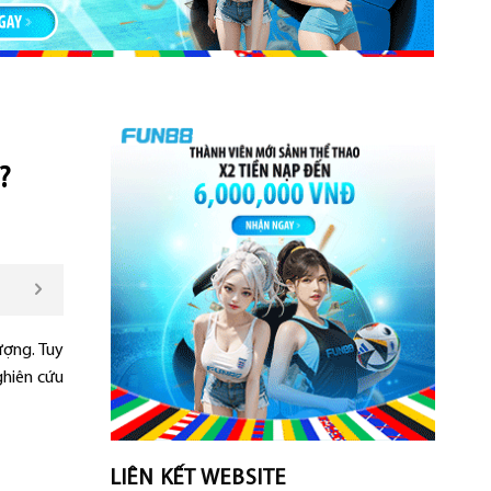
?
ượng. Tuy
ghiên cứu
LIÊN KẾT WEBSITE