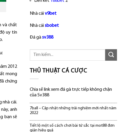
Liên kết
188bet
2
Nhà cái
v9bet
n và chất
Nhà cái
sbobet
độ uy tín
Đá gà
sv388
o.
u:
 năm 2012
THỦ THUẬT CÁ CƯỢC
 rất mong
 đã chứng
Chia sẻ link xem đá gà trực tiếp không chặn
của Sv388
 nhà cái.
7ball – Cập nhật những trải nghiệm mới nhất năm
 này, anh
2022
ng bạn sẽ
Tiết lộ một số cách chơi bài tứ sắc tại mot88 đơn
giản hiệu quả