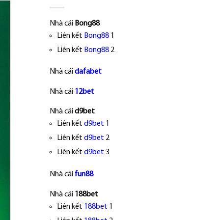
Nhà cái
Bong88
Liên kết
Bong88
1
Liên kết
Bong88
2
Nhà cái
dafabet
Nhà cái
12bet
Nhà cái
d9bet
Liên kết
d9bet
1
Liên kết
d9bet
2
Liên kết
d9bet
3
Nhà cái
fun88
Nhà cái
188bet
Liên kết
188bet
1