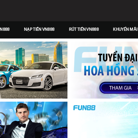
N888
NẠP TIỀN VN888
RÚT TIỀN VN888
KHUYẾN MÃI