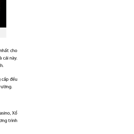
 nhất cho
 cái này.
h.
g cấp đều
trường.
asino, Xổ
ơng trình