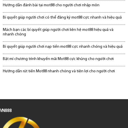
Hướng dẫn đánh bài tại mot88 cho người chơi nhập môn
Bí quyết giúp người chơi có thể đăng ký mot88 cực nhanh và hiệu quả
Mách bạn các bí quyết giúp người chơi liên hệ mot88 hiệu quả và
nhanh chóng
Bí quyết giúp người chơi nạp tiền mot88 cực nhanh chóng và hiệu quả
Bật mí chương trình khuyến mãi Mot88 cực khủng cho người chơi
Hướng dẫn rút tiền Mot88 nhanh chóng và tiện lợi cho người chơi
VN888