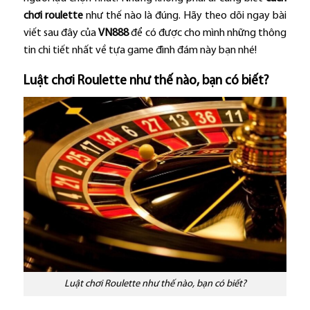
chơi roulette
như thế nào là đúng. Hãy theo dõi ngay bài
viết sau đây của
VN888
để có được cho mình những thông
tin chi tiết nhất về tựa game đình đám này bạn nhé!
Luật chơi Roulette như thế nào, bạn có biết?
Luật chơi Roulette như thế nào, bạn có biết?