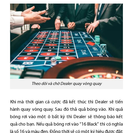
Theo dõi và chờ Dealer quay vòng quay
Khi mà thời gian cá cược đã kết thúc thì Dealer sẽ tiến
hành quay vòng quay. Sau đó thả quả bóng vào. Khi quả
bóng rơi vào một ô bất kỳ thì Dealer sẽ thông báo kết
quả cho bạn. Nếu quả bóng rơi vào “16 Black” thì có nghĩa
là số 16 và màu đen. Đồng thời sẽ có một ký hiệu được đặt