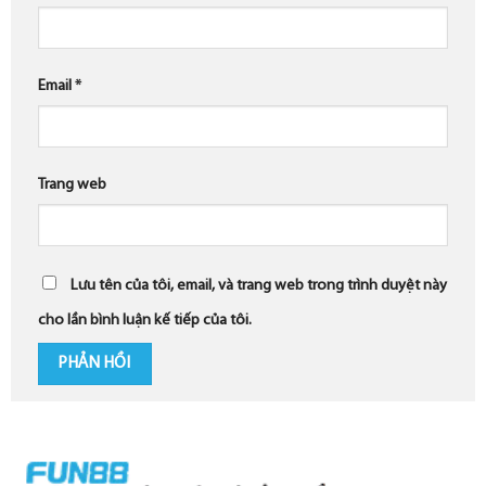
Email
*
Trang web
Lưu tên của tôi, email, và trang web trong trình duyệt này
cho lần bình luận kế tiếp của tôi.