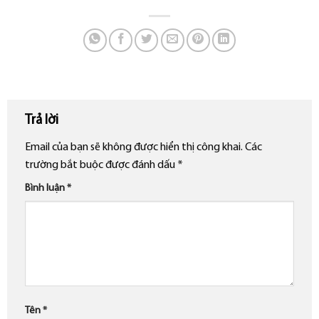
Trả lời
Email của bạn sẽ không được hiển thị công khai.
Các
trường bắt buộc được đánh dấu
*
Bình luận
*
Tên
*