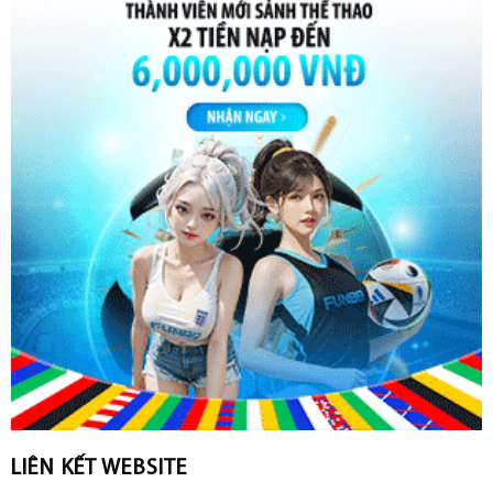
LIÊN KẾT WEBSITE