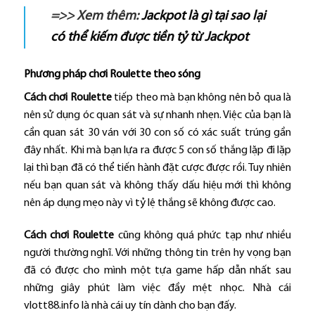
=>> Xem thêm:
Jackpot là gì tại sao lại
có thể kiếm được tiền tỷ từ Jackpot
Phương pháp chơi Roulette theo sóng
Cách chơi Roulette
tiếp theo mà bạn không nên bỏ qua là
nên sử dụng óc quan sát và sự nhanh nhẹn. Việc của bạn là
cần quan sát 30 ván với 30 con số có xác suất trúng gần
đây nhất. Khi mà bạn lựa ra được 5 con số thắng lặp đi lặp
lại thì bạn đã có thể tiến hành đặt cược được rồi. Tuy nhiên
nếu bạn quan sát và không thấy dấu hiệu mới thì không
nên áp dụng mẹo này vì tỷ lệ thắng sẽ không được cao.
Cách chơi Roulette
cũng không quá phức tạp như nhiều
người thường nghĩ. Với những thông tin trên hy vọng bạn
đã có được cho mình một tựa game hấp dẫn nhất sau
những giây phút làm việc đầy mệt nhọc. Nhà cái
vlott88.info là nhà cái uy tín dành cho bạn đấy.