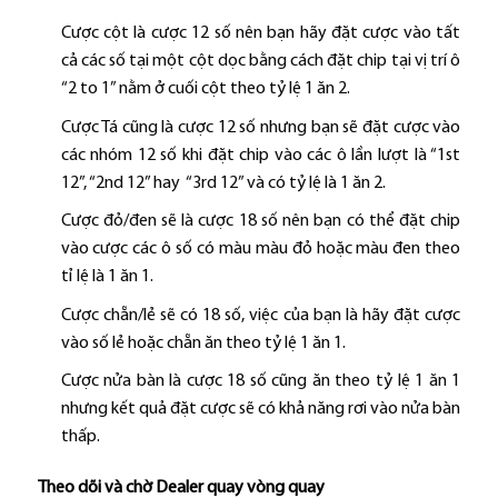
Cược cột là cược 12 số nên bạn hãy đặt cược vào tất
cả các số tại một cột dọc bằng cách đặt chip tại vị trí ô
“2 to 1” nằm ở cuối cột theo tỷ lệ 1 ăn 2.
Cược Tá cũng là cược 12 số nhưng bạn sẽ đặt cược vào
các nhóm 12 số khi đặt chip vào các ô lần lượt là “1st
12”, “2nd 12” hay “3rd 12” và có tỷ lệ là 1 ăn 2.
Cược đỏ/đen sẽ là cược 18 số nên bạn có thể đặt chip
vào cược các ô số có màu màu đỏ hoặc màu đen theo
tỉ lệ là 1 ăn 1.
Cược chẵn/lẻ sẽ có 18 số, việc của bạn là hãy đặt cược
vào số lẻ hoặc chẵn ăn theo tỷ lệ 1 ăn 1.
Cược nửa bàn là cược 18 số cũng ăn theo tỷ lệ 1 ăn 1
nhưng kết quả đặt cược sẽ có khả năng rơi vào nửa bàn
thấp.
Theo dõi và chờ Dealer quay vòng quay